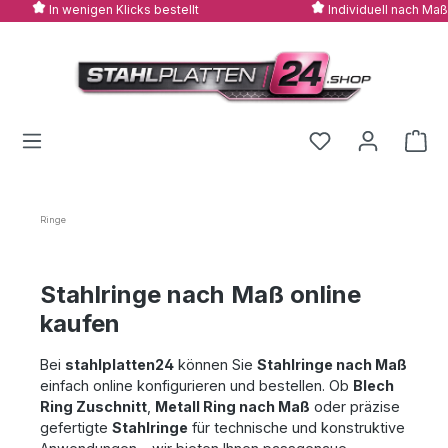
In wenigen Klicks bestellt
Individuell nach Maß
Zum Hauptinhalt springen
Ringe
Stahlringe nach Maß online
kaufen
Bei
stahlplatten24
können Sie
Stahlringe nach Maß
einfach online konfigurieren und bestellen. Ob
Blech
Ring Zuschnitt
,
Metall Ring nach Maß
oder präzise
gefertigte
Stahlringe
für technische und konstruktive