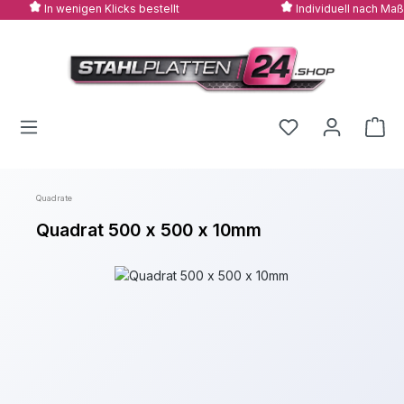
In wenigen Klicks bestellt
Individuell nach Maß
Zum Hauptinhalt springen
Quadrate
Quadrat 500 x 500 x 10mm
Bildergalerie überspringen