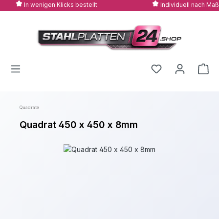
In wenigen Klicks bestellt
Individuell nach Maß
Zum Hauptinhalt springen
Quadrate
Quadrat 450 x 450 x 8mm
Bildergalerie überspringen