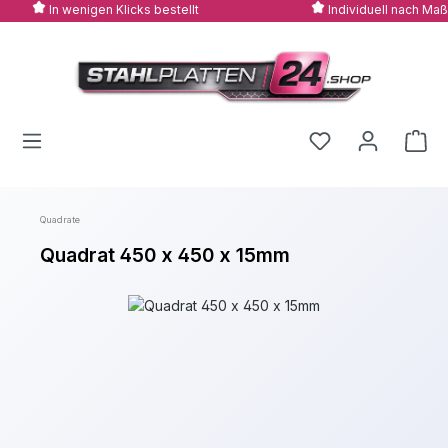
In wenigen Klicks bestellt
Individuell nach Maß
Zum Hauptinhalt springen
Quadrate
Quadrat 450 x 450 x 15mm
Bildergalerie überspringen