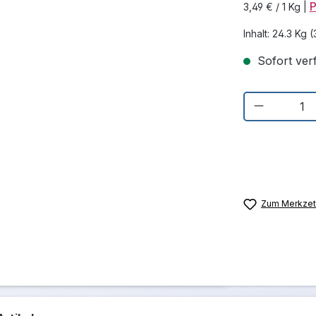
P
3,49 € / 1 Kg
|
Inhalt:
24.3 Kg
(
Sofort verf
Produkt 
Zum Merkzett