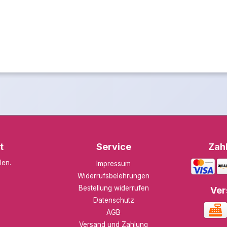
t
Service
Zah
len
.
Impressum
Widerrufsbelehrungen
Bestellung widerrufen
Ver
Datenschutz
AGB
Versand und Zahlung