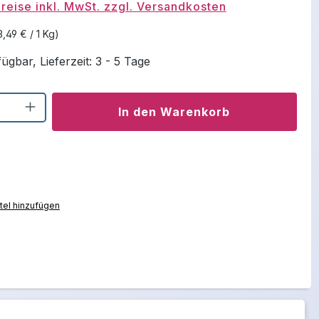
reise inkl. MwSt. zzgl. Versandkosten
3,49 € / 1 Kg)
ügbar, Lieferzeit: 3 - 5 Tage
Anzahl: Gib den gewünschten Wert ein o
In den Warenkorb
el hinzufügen