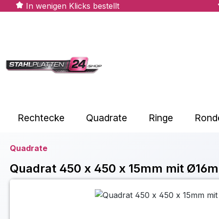
In wenigen Klicks bestellt
m Hauptinhalt springen
Zur Suche springen
Zur Hauptnavigation springen
Rechtecke
Quadrate
Ringe
Rond
Quadrate
Quadrat 450 x 450 x 15mm mit Ø16
Bildergalerie überspringen