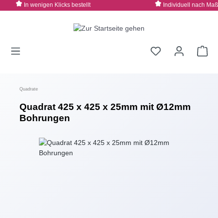
In wenigen Klicks bestellt
Individuell nach Maß
Zum Hauptinhalt springen
Quadrate
Quadrat 425 x 425 x 25mm mit Ø12mm
Bohrungen
Bildergalerie überspringen