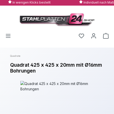
In wenigen Klicks bestellt
Individuell nach Maß
Zum Hauptinhalt springen
Quadrate
Quadrat 425 x 425 x 20mm mit Ø16mm
Bohrungen
Bildergalerie überspringen