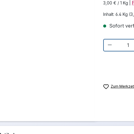
3,00 € / 1 Kg
|
Inhalt:
6.4 Kg
(3
Sofort verf
Produkt 
Zum Merkzett