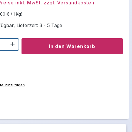
Preise inkl. MwSt. zzgl. Versandkosten
,00 € / 1 Kg)
ügbar, Lieferzeit: 3 - 5 Tage
Anzahl: Gib den gewünschten Wert ein o
In den Warenkorb
el hinzufügen