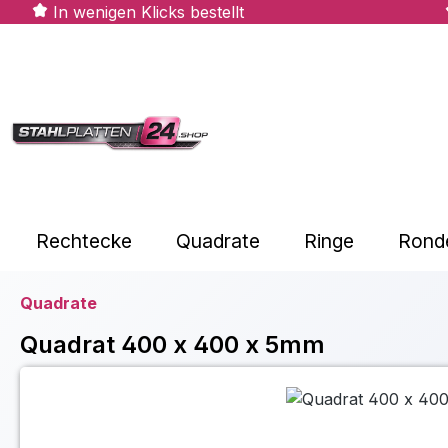
In wenigen Klicks bestellt
m Hauptinhalt springen
Zur Suche springen
Zur Hauptnavigation springen
Rechtecke
Quadrate
Ringe
Rond
Quadrate
Quadrat 400 x 400 x 5mm
Bildergalerie überspringen