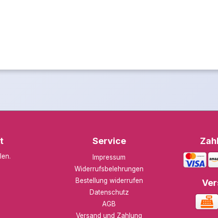
t
Service
Zah
len
.
Impressum
Widerrufsbelehrungen
Bestellung widerrufen
Ver
Datenschutz
AGB
Versand und Zahlung