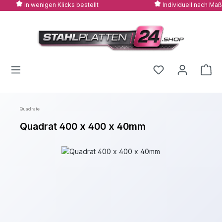
In wenigen Klicks bestellt
Individuell nach Maß
Zum Hauptinhalt springen
Quadrate
Quadrat 400 x 400 x 40mm
Bildergalerie überspringen