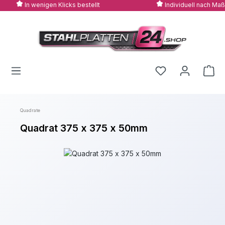
In wenigen Klicks bestellt
Individuell nach Maß
Zum Hauptinhalt springen
Quadrate
Quadrat 375 x 375 x 50mm
Bildergalerie überspringen