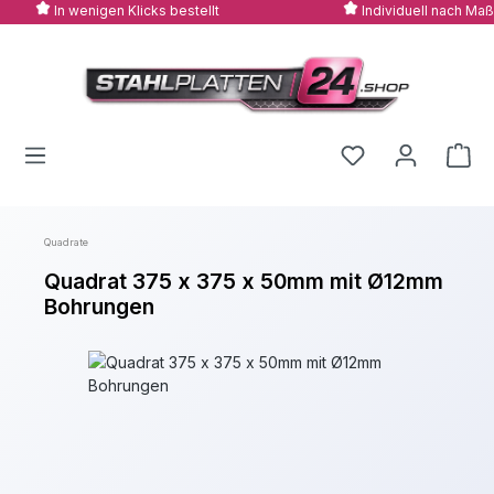
In wenigen Klicks bestellt
Individuell nach Maß
Zum Hauptinhalt springen
Quadrate
Quadrat 375 x 375 x 50mm mit Ø12mm
Bohrungen
Bildergalerie überspringen