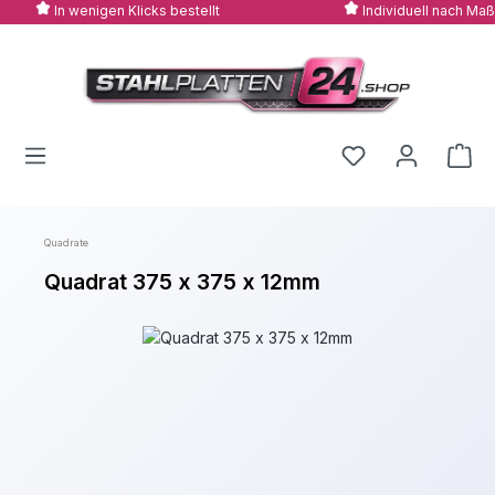
In wenigen Klicks bestellt
Individuell nach Maß
Zum Hauptinhalt springen
Quadrate
Quadrat 375 x 375 x 12mm
Bildergalerie überspringen