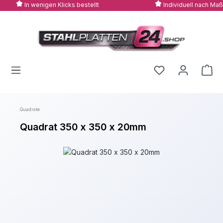
In wenigen Klicks bestellt
Individuell nach Maß
Zum Hauptinhalt springen
Quadrate
Quadrat 350 x 350 x 20mm
Bildergalerie überspringen