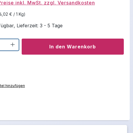
Preise inkl. MwSt. zzgl. Versandkosten
4,02 € / 1 Kg)
ügbar, Lieferzeit: 3 - 5 Tage
Anzahl: Gib den gewünschten Wert ein o
In den Warenkorb
el hinzufügen