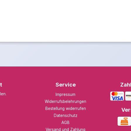
t
Service
Zah
len
.
Impressum
Widerrufsbelehrungen
Bestellung widerrufen
Ver
Datenschutz
AGB
Versand und Zahlung