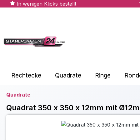
In wenigen Klicks bestellt
m Hauptinhalt springen
Zur Suche springen
Zur Hauptnavigation springen
Rechtecke
Quadrate
Ringe
Rond
Quadrate
Quadrat 350 x 350 x 12mm mit Ø12
Bildergalerie überspringen