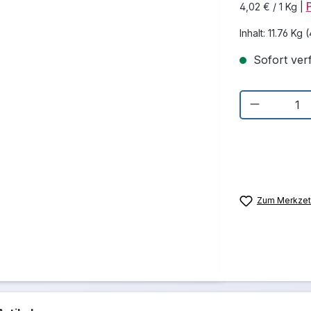
4,02 € / 1 Kg
|
Inhalt:
11.76 Kg
(
Sofort verf
Produkt 
Zum Merkzett