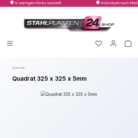
In wenigen Klicks bestellt
Individuell nach Maß
Zum Hauptinhalt springen
Quadrate
Quadrat 325 x 325 x 5mm
Bildergalerie überspringen