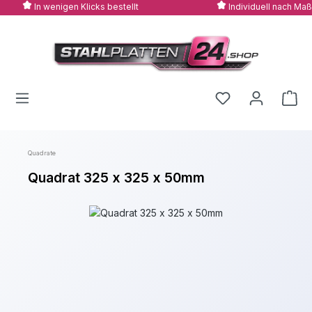
In wenigen Klicks bestellt
Individuell nach Maß
Zum Hauptinhalt springen
Quadrate
Quadrat 325 x 325 x 50mm
Bildergalerie überspringen