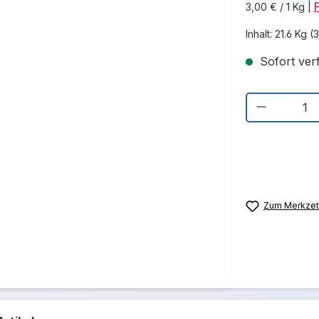
3,00 € / 1 Kg
|
Inhalt:
21.6 Kg
(3
Sofort verf
Produkt 
Zum Merkzett