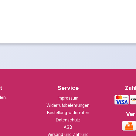
t
Service
Zah
len
.
Impressum
Widerrufsbelehrungen
Bestellung widerrufen
Ver
Datenschutz
AGB
Versand und Zahlung