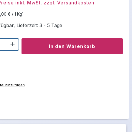
Preise inkl. MwSt. zzgl. Versandkosten
,00 € / 1 Kg)
ügbar, Lieferzeit: 3 - 5 Tage
Anzahl: Gib den gewünschten Wert ein o
In den Warenkorb
el hinzufügen