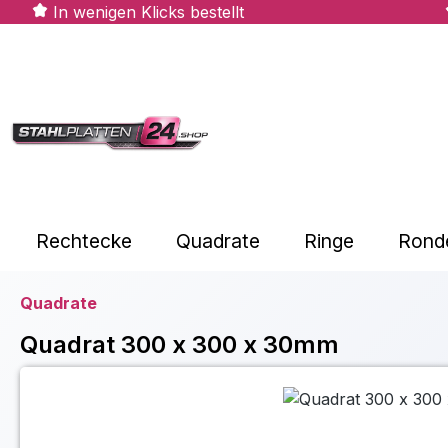
In wenigen Klicks bestellt
m Hauptinhalt springen
Zur Suche springen
Zur Hauptnavigation springen
Rechtecke
Quadrate
Ringe
Rond
Quadrate
Quadrat 300 x 300 x 30mm
Bildergalerie überspringen