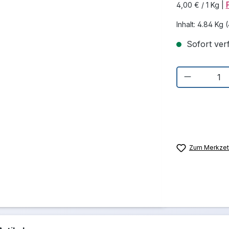
4,00 € / 1 Kg
|
Inhalt:
4.84 Kg
(
Sofort verf
Produkt 
Zum Merkzett