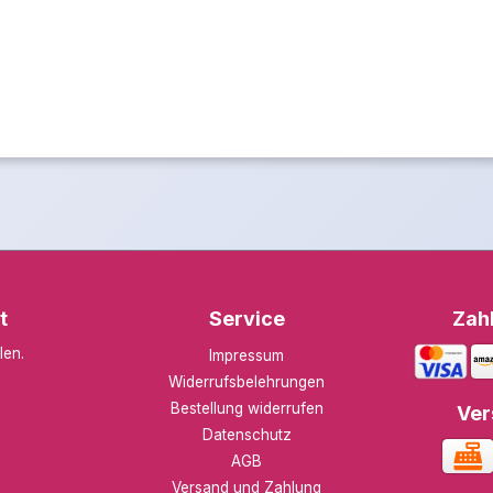
t
Service
Zah
len
.
Impressum
Widerrufsbelehrungen
Bestellung widerrufen
Ver
Datenschutz
AGB
Versand und Zahlung