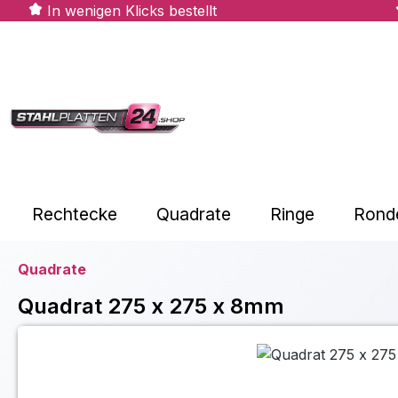
In wenigen Klicks bestellt
m Hauptinhalt springen
Zur Suche springen
Zur Hauptnavigation springen
Rechtecke
Quadrate
Ringe
Rond
Quadrate
Quadrat 275 x 275 x 8mm
Bildergalerie überspringen