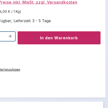
Preise inkl. MwSt. zzgl. Versandkosten
4,00 € / 1 Kg)
ügbar, Lieferzeit: 3 - 5 Tage
Anzahl: Gib den gewünschten Wert ein o
In den Warenkorb
el hinzufügen