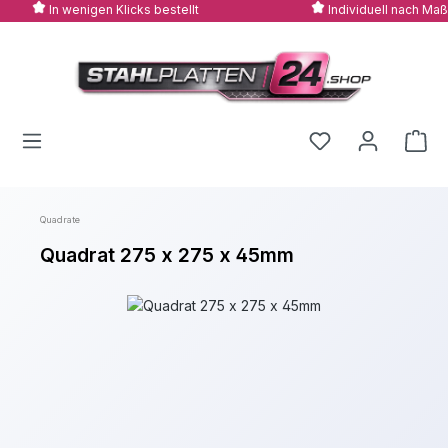
In wenigen Klicks bestellt
Individuell nach Maß
Zum Hauptinhalt springen
Quadrate
Quadrat 275 x 275 x 45mm
Bildergalerie überspringen