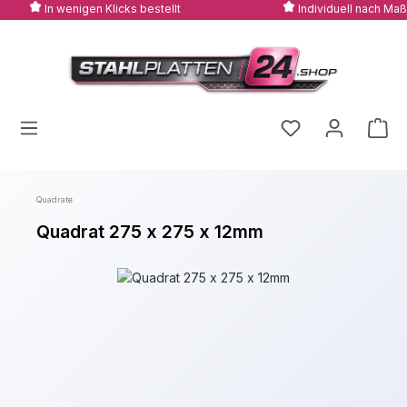
In wenigen Klicks bestellt
Individuell nach Maß
Zum Hauptinhalt springen
Quadrate
Quadrat 275 x 275 x 12mm
Bildergalerie überspringen