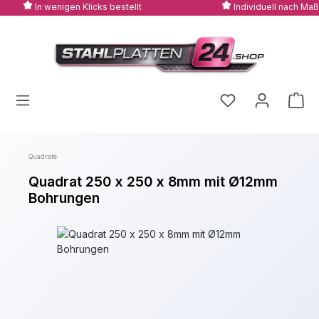
In wenigen Klicks bestellt
Individuell nach Maß
Zum Hauptinhalt springen
Quadrate
Quadrat 250 x 250 x 8mm mit Ø12mm
Bohrungen
Bildergalerie überspringen