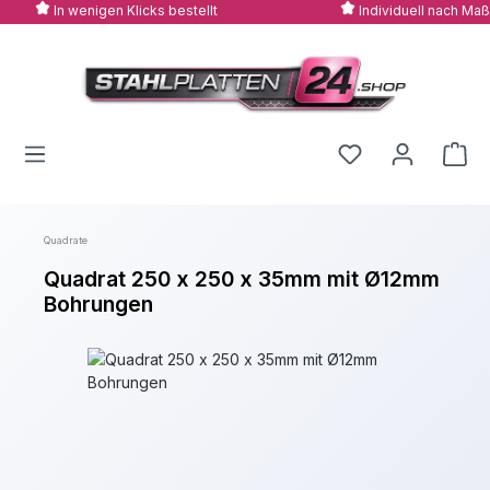
In wenigen Klicks bestellt
Individuell nach Maß
Zum Hauptinhalt springen
Quadrate
Quadrat 250 x 250 x 35mm mit Ø12mm
Bohrungen
Bildergalerie überspringen