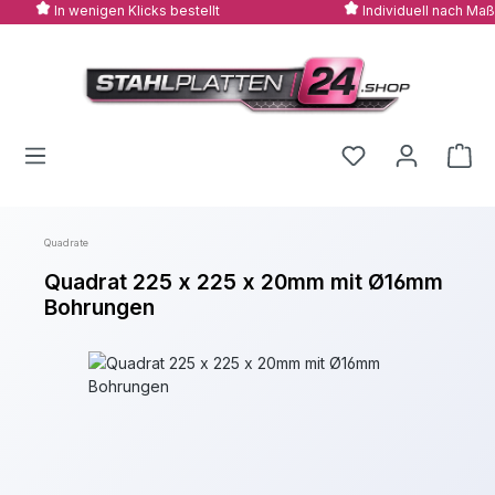
In wenigen Klicks bestellt
Individuell nach Maß
Zum Hauptinhalt springen
Quadrate
Quadrat 225 x 225 x 20mm mit Ø16mm
Bohrungen
Bildergalerie überspringen