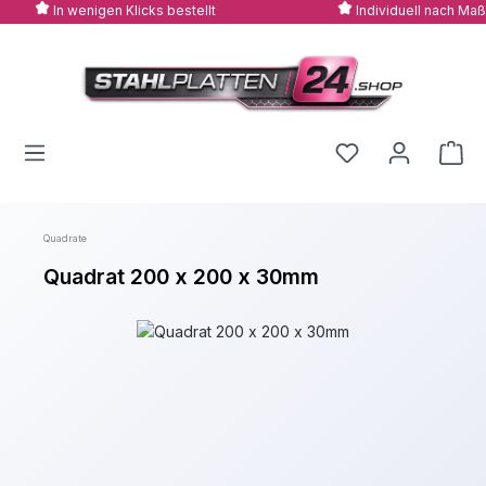
In wenigen Klicks bestellt
Individuell nach Maß
Zum Hauptinhalt springen
Quadrate
Quadrat 200 x 200 x 30mm
Bildergalerie überspringen