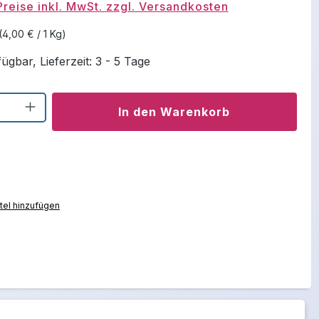
Preise inkl. MwSt. zzgl. Versandkosten
(4,00 € / 1 Kg)
ügbar, Lieferzeit: 3 - 5 Tage
Anzahl: Gib den gewünschten Wert ein o
In den Warenkorb
el hinzufügen