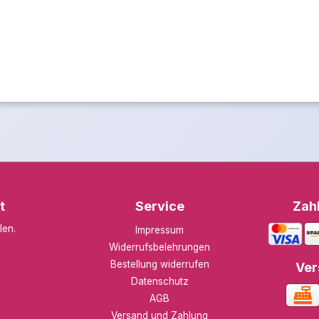
t
Service
Zah
len
.
Impressum
Widerrufsbelehrungen
Bestellung widerrufen
Ver
Datenschutz
AGB
Versand und Zahlung