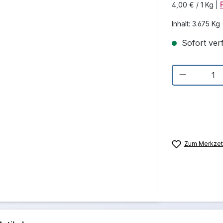
4,00 € / 1 Kg
|
Inhalt:
3.675 Kg
Sofort verf
Produkt 
Zum Merkzett