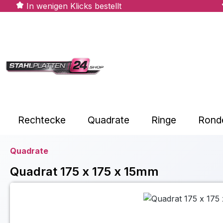
In wenigen Klicks bestellt
m Hauptinhalt springen
Zur Suche springen
Zur Hauptnavigation springen
Rechtecke
Quadrate
Ringe
Rond
Quadrate
Quadrat 175 x 175 x 15mm
Bildergalerie überspringen