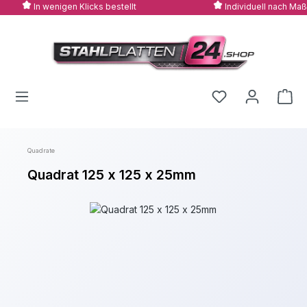
In wenigen Klicks bestellt
Individuell nach Maß
Zum Hauptinhalt springen
Quadrate
Quadrat 125 x 125 x 25mm
Bildergalerie überspringen